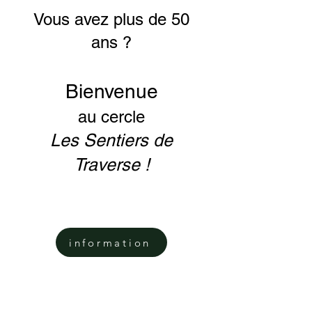
Vous av
ez plus de 50
ans ?
Bi
e
nvenue
au
cercle
Les Senti
ers de
Traverse !
information