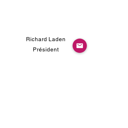
Richard Laden
Président
Frans Hofman
Secrétaire
sdt.eneosport@gmail.co
m
Geneviève Vanbrabant